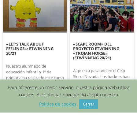
«LET’S TALK ABOUT
«SCAPE ROOM» DEL
FEELINGS»: ETWINNING
PROYECTO ETWINNING
20/21
«TROJAN HORSE»
(ETWINNING 20/21)
Nuestro alumnado de
Algo está pasando en el Ceip
educación infantil y 1º de
Sierra Nevada. Los hackers han
primaria ha realizado este curso
robado la información del
un maravilloso viaje por el
Para ofrecerte un mejor servicio, nuestra página web utiliza
alumnado de las familias y
mundo de
cookies. Al continuar navegando acepta nuestra
Política de cookies
Cerrar
18/06/2021
14/06/2021
AL RITMO DE RAP «TIPS FOR
FINLAND AND REQUENA»
Los grupos del CEIP Sierra