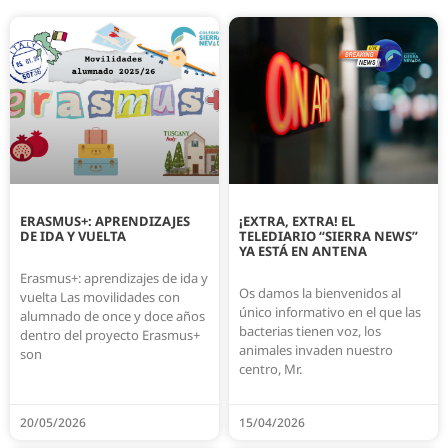
ERASMUS+: APRENDIZAJES
¡EXTRA, EXTRA! EL
DE IDA Y VUELTA
TELEDIARIO “SIERRA NEWS”
YA ESTÁ EN ANTENA
Erasmus+: aprendizajes de ida y
Os damos la bienvenidos al
vuelta Las movilidades con
único informativo en el que las
alumnado de once y doce años
bacterias tienen voz, los
dentro del proyecto Erasmus+
animales invaden nuestro
son
centro, Mr.
20/05/2026
15/04/2026