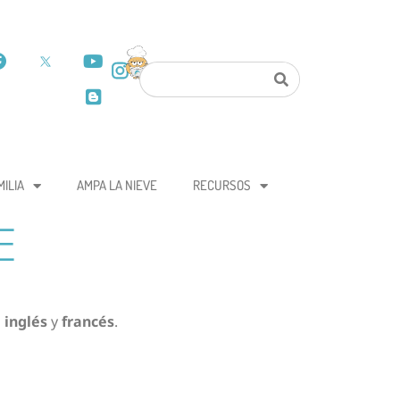
MILIA
AMPA LA NIEVE
RECURSOS
E
s
inglés
y
francés
.