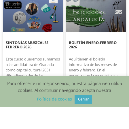
SINTONÍAS MUSICALES
BOLETÍN ENERO-FEBRERO
FEBRERO 2026
2026
Este curso queremos sumarnos
Aquí tienen el boletín
a la candidatura de Granada
informativo de los meses de
como capital cultural 2031
enero y febrero. En el
difundiendo desde las
encontrarán la respuesta a la
“Sintonías del SIERRA” algunas
mayoría
Para ofrecerte un mejor servicio, nuestra página web utiliza
cookies. Al continuar navegando acepta nuestra
21/02/2026
22/01/2026
Política de cookies
Cerrar