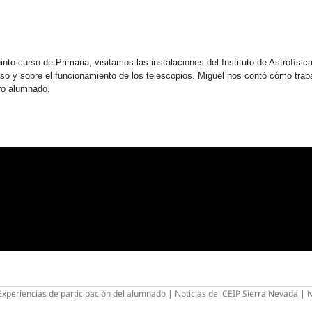
into curso de Primaria, visitamos las instalaciones del Instituto de Astrofísi
rso y sobre el funcionamiento de los telescopios. Miguel nos contó cómo trab
tro alumnado.
Experiencias de participación del alumnado
|
Noticias del CEIP Sierra Nevada
|
N