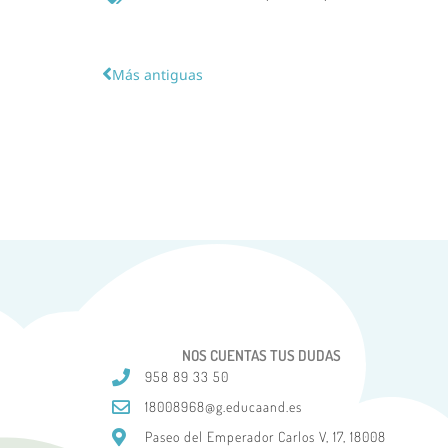
Más antiguas
NOS CUENTAS TUS DUDAS
958 89 33 50
18008968@g.educaand.es
Paseo del Emperador Carlos V, 17, 18008