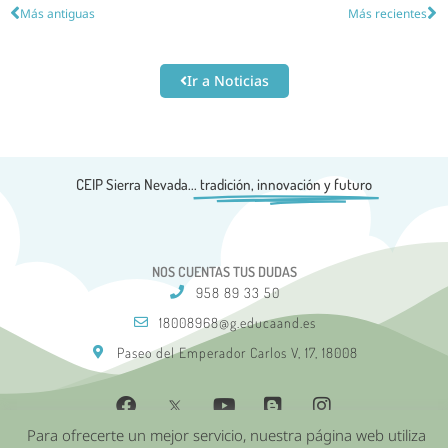
Más antiguas
Más recientes
Ir a Noticias
CEIP Sierra Nevada...
tradición, innovación y futuro
NOS CUENTAS TUS DUDAS
958 89 33 50
18008968@g.educaand.es
Paseo del Emperador Carlos V, 17, 18008
Para ofrecerte un mejor servicio, nuestra página web utiliza