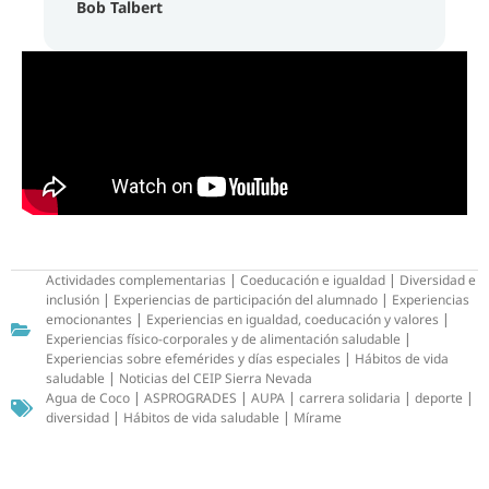
Bob Talbert
Actividades complementarias
|
Coeducación e igualdad
|
Diversidad e
inclusión
|
Experiencias de participación del alumnado
|
Experiencias
emocionantes
|
Experiencias en igualdad, coeducación y valores
|
Experiencias físico-corporales y de alimentación saludable
|
Experiencias sobre efemérides y días especiales
|
Hábitos de vida
saludable
|
Noticias del CEIP Sierra Nevada
Agua de Coco
|
ASPROGRADES
|
AUPA
|
carrera solidaria
|
deporte
|
diversidad
|
Hábitos de vida saludable
|
Mírame