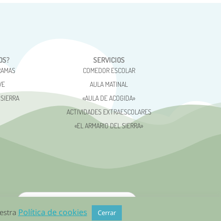
OS?
SERVICIOS
RAMAS
COMEDOR ESCOLAR
VE
AULA MATINAL
 SIERRA
«AULA DE ACOGIDA»
ACTIVIDADES EXTRAESCOLARES
«EL ARMARIO DEL SIERRA»
Política de cookies
uestra
Cerrar