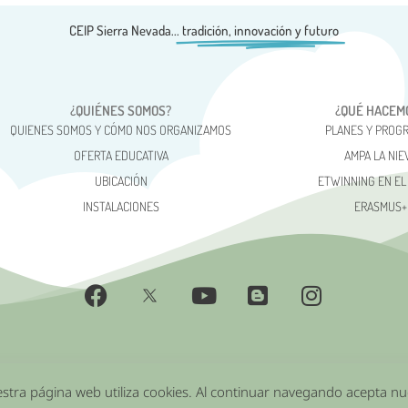
CEIP Sierra Nevada...
tradición, innovación y futuro
¿QUIÉNES SOMOS?
¿QUÉ HACEM
QUIENES SOMOS Y CÓMO NOS ORGANIZAMOS
PLANES Y PROG
OFERTA EDUCATIVA
AMPA LA NIE
UBICACIÓN
ETWINNING EN EL
INSTALACIONES
ERASMUS+
Aviso Legal
Política de Cookies
Política de privacidad
estra página web utiliza cookies. Al continuar navegando acepta n