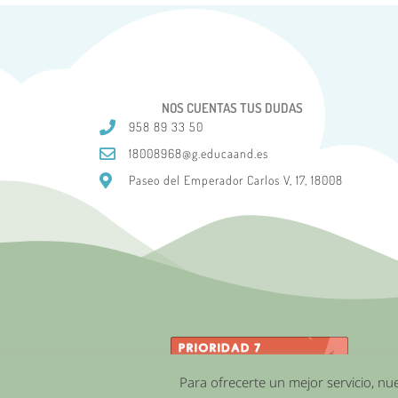
NOS CUENTAS TUS DUDAS
958 89 33 50
18008968@g.educaand.es
Paseo del Emperador Carlos V, 17, 18008
Para ofrecerte un mejor servicio, nu