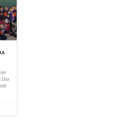
RA
que
l Día
ntil