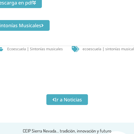
escarga en pdf
Sintonías Musicales
Ecoescuela
|
Sintonías musicales
ecoescuela
|
sintonías musica
Ir a Noticias
CEIP Sierra Nevada...
tradición, innovación y futuro