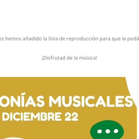
os hemos añadido la lista de reproducción para que la podái
¡Disfrutad de la música!