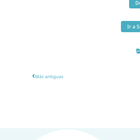
D
Ir a 
Más antiguas