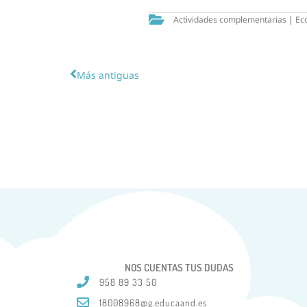
Actividades complementarias
|
Ec
Más antiguas
NOS CUENTAS TUS DUDAS
958 89 33 50
18008968@g.educaand.es