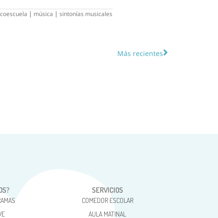
coescuela
|
música
|
sintonías musicales
Más recientes
OS?
SERVICIOS
RAMAS
COMEDOR ESCOLAR
VE
AULA MATINAL