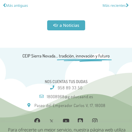
Más antiguas
Más recientes
Ir a Noticias
CEIP Sierra Nevada...
tradición, innovación y futuro
NOS CUENTAS TUS DUDAS
958 89 33 50
18008968@g.educaand.es
Paseo del Emperador Carlos V, 17, 18008
Para ofrecerte un mejor servicio, nuestra página web utiliza