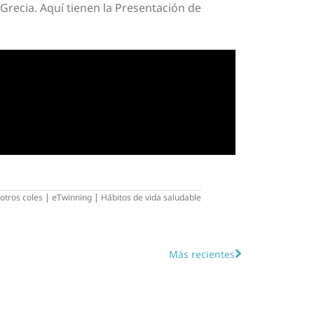
 Grecia. Aquí tienen la Presentación de
otros coles
|
eTwinning
|
Hábitos de vida saludable
Más recientes