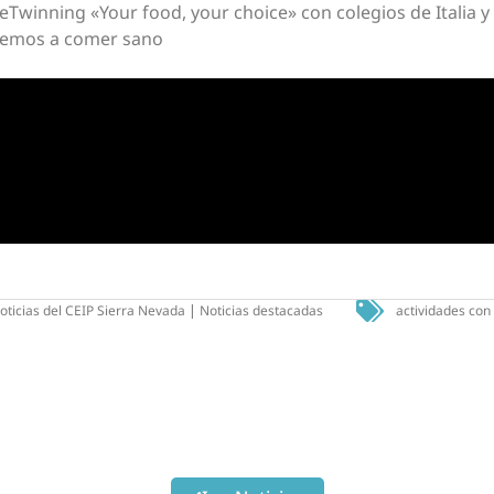
eTwinning «Your food, your choice» con colegios de Italia y
demos a comer sano
oticias del CEIP Sierra Nevada
|
Noticias destacadas
actividades con 