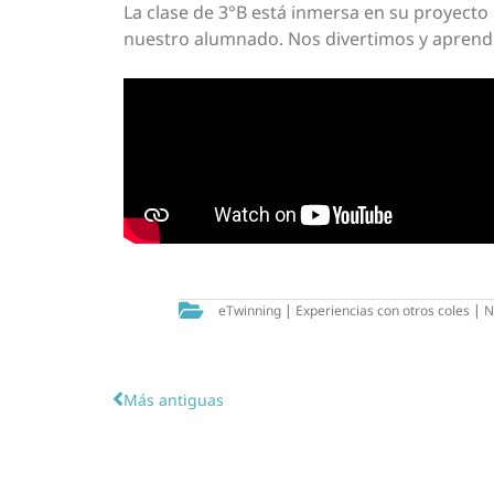
La clase de 3°B está inmersa en su proyecto 
nuestro alumnado. Nos divertimos y apren
eTwinning
|
Experiencias con otros coles
|
N
Más antiguas