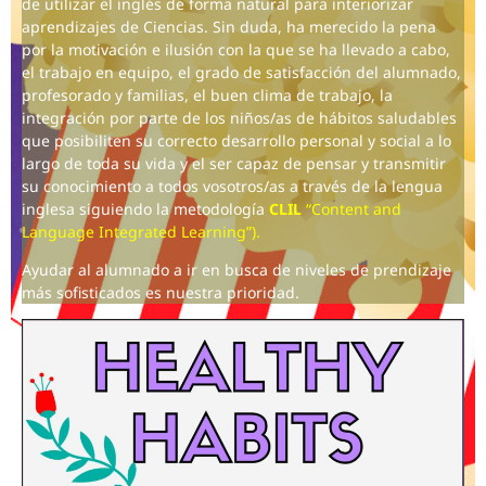
de utilizar el inglés de forma natural para interiorizar
aprendizajes de Ciencias. Sin duda, ha merecido la pena
por la motivación e ilusión con la que se ha llevado a cabo,
el trabajo en equipo, el grado de satisfacción del alumnado,
profesorado y familias, el buen clima de trabajo, la
integración por parte de los niños/as de hábitos saludables
que posibiliten su correcto desarrollo personal y social a lo
largo de toda su vida y el ser capaz de pensar y transmitir
su conocimiento a todos vosotros/as a través de la lengua
inglesa siguiendo la metodología
CLIL
“Content and
Language Integrated Learning”).
Ayudar al alumnado a ir en busca de niveles de prendizaje
más sofisticados es nuestra prioridad.