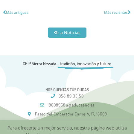
Más antiguas
Más recientes
Ir a Noticias
CEIP Sierra Nevada...
tradición, innovación y futuro
NOS CUENTAS TUS DUDAS
958 89 33 50
18008968@g.educaand.es
Paseo del Emperador Carlos V, 17, 18008
Para ofrecerte un mejor servicio, nuestra página web utiliza