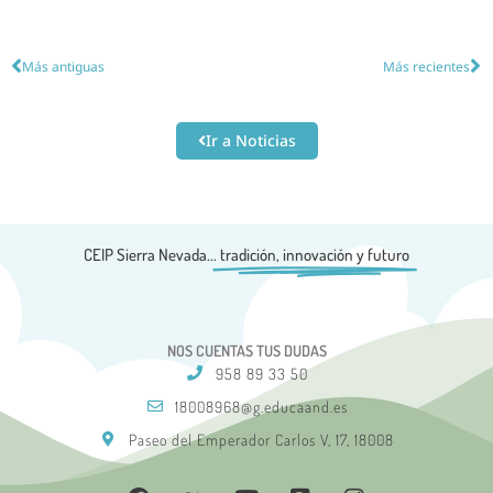
Más antiguas
Más recientes
Ir a Noticias
CEIP Sierra Nevada...
tradición, innovación y futuro
NOS CUENTAS TUS DUDAS
958 89 33 50
18008968@g.educaand.es
Paseo del Emperador Carlos V, 17, 18008