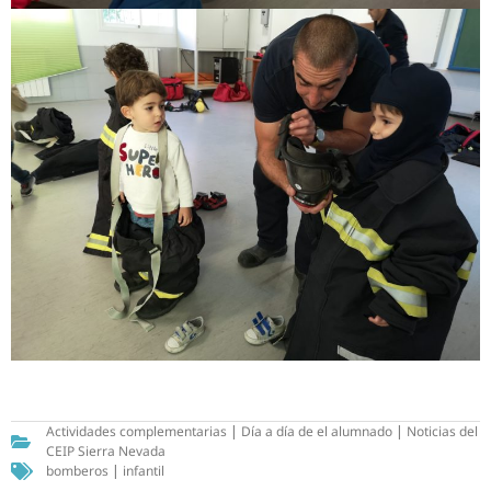
Actividades complementarias
|
Día a día de el alumnado
|
Noticias del
CEIP Sierra Nevada
bomberos
|
infantil