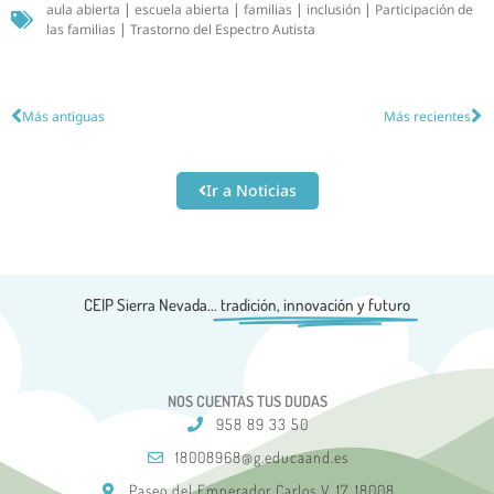
aula abierta
|
escuela abierta
|
familias
|
inclusión
|
Participación de
las familias
|
Trastorno del Espectro Autista
Más antiguas
Más recientes
Ir a Noticias
CEIP Sierra Nevada...
tradición, innovación y futuro
NOS CUENTAS TUS DUDAS
958 89 33 50
18008968@g.educaand.es
Paseo del Emperador Carlos V, 17, 18008