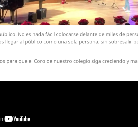
úblico. No es nada fácil colocarse delante de miles de pers
 llegar al público como una sola persona, sin sobresalir p
tos para que el Coro de nuestro colegio siga creciendo y