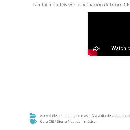
También podéis ver la actuación del Coro CE
Actividades complementarias
|
Día a día de el alumna
Coro CEIP Sierra Nevada
|
música