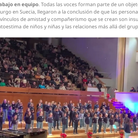
abajo en equipo
. Todas las voces forman parte de un obje
rgo en Suecia, llegaron a la conclusión de que las persona
 vínculos de amistad y compañerismo que se crean son insus
oestima de niños y niñas y las relaciones más allá del grup