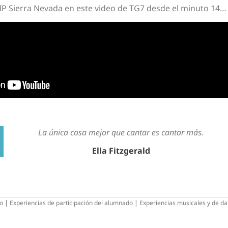
IP Sierra Nevada en este video de TG7 desde el minuto 14…
La única cosa mejor que cantar es cantar más.
Ella Fitzgerald
do
|
Experiencias de participación del alumnado
|
Experiencias musicales y de d