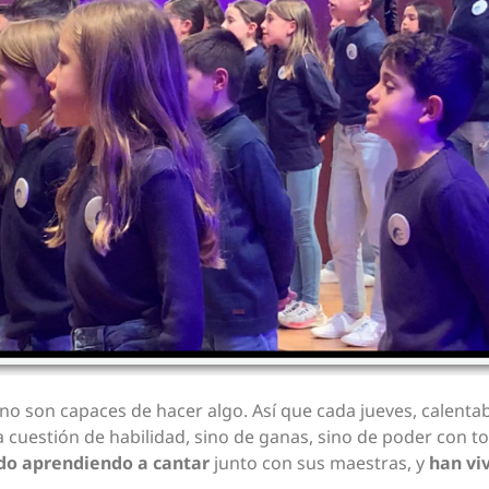
 no son capaces de hacer algo. Así que cada jueves, calentab
 cuestión de habilidad, sino de ganas, sino de poder con 
ado aprendiendo a cantar
junto con sus maestras, y
han vi