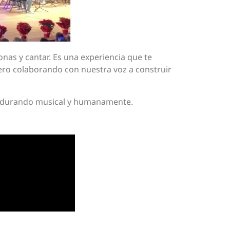
onas y cantar. Es una experiencia que te
ero colaborando con nuestra voz a construir
 madurando musical y humanamente.