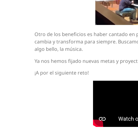
Otro de los beneficios es haber cantado en p
cambia y transforma para siempre. Buscamos
algo bello, la música.
Ya nos hemos fijado nuevas metas y proyec
¡A por el siguiente reto!