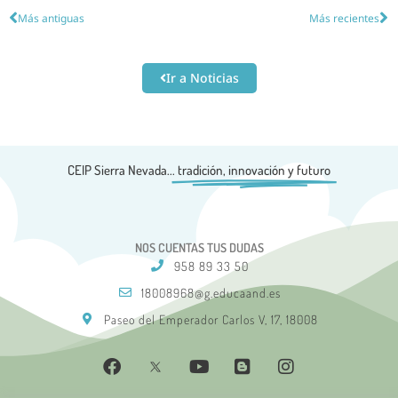
Más antiguas
Más recientes
Ir a Noticias
CEIP Sierra Nevada...
tradición, innovación y futuro
NOS CUENTAS TUS DUDAS
958 89 33 50
18008968@g.educaand.es
Paseo del Emperador Carlos V, 17, 18008