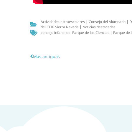
Actividades extraescolares
|
Consejo del Alumnado
|
D
del CEIP Sierra Nevada
|
Noticias destacadas
consejo infantil del Parque de las Ciencias
|
Parque de l
Más antiguas