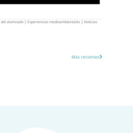
n del alumnado
|
Experiencias medioambientales
|
Noticias
Más recientes