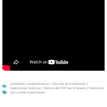
Actividades complementarias
|
Día a día de el alumnado
|
Experiencias históricas
|
Noticias del CEIP Sierra Nevada
|
Patrimonio
Vivir y sentir el patrimonio