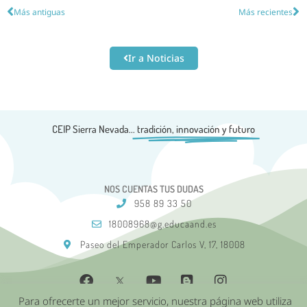
Más antiguas
Más recientes
Ir a Noticias
CEIP Sierra Nevada...
tradición, innovación y futuro
NOS CUENTAS TUS DUDAS
958 89 33 50
18008968@g.educaand.es
Paseo del Emperador Carlos V, 17, 18008
Para ofrecerte un mejor servicio, nuestra página web utiliza