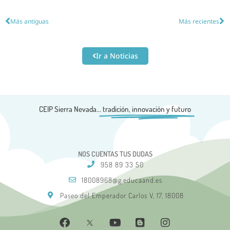
Más antiguas
Más recientes
Ir a Noticias
CEIP Sierra Nevada...
tradición, innovación y futuro
NOS CUENTAS TUS DUDAS
958 89 33 50
18008968@g.educaand.es
Paseo del Emperador Carlos V, 17, 18008