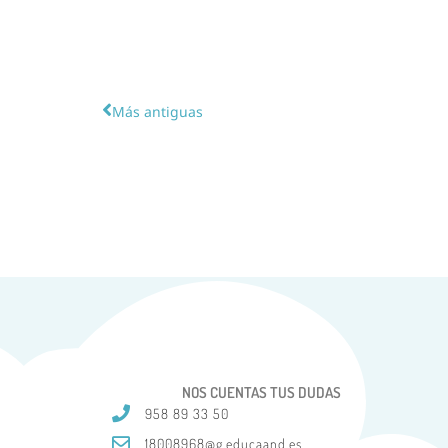
Más antiguas
NOS CUENTAS TUS DUDAS
958 89 33 50
18008968@g.educaand.es