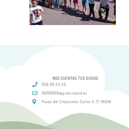
NOS CUENTAS TUS DUDAS
958 89 33 50
18008968@g.educaand.es
Paseo del Emperador Carlos V, 17, 18008