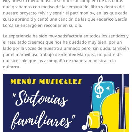
Hoy nuestro menú musical se nutre al completo de las obras
que grabamos con motivo de la semana del libro y dentro de
nuestro proyecto «Vivir y sentir el patrimonio», en las que cada
curso aprendió y cantó una canción de las que Federico García
Lorca se encargó en recopilar en su día.
La experiencia ha sido muy satisfactoria en todos los sentidos y
el resultado creemos que nos ha quedado muy bien, por un
lado por la voces de nuestro alumnado pero, sin duda, también
por el maravilloso trabajo de «Tente» Márquez, un padre de
nuestro cole que las acompañó de manera magistral a la
guitarra.