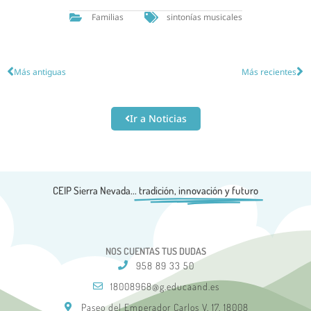
Familias
sintonías musicales
Más antiguas
Más recientes
Ir a Noticias
CEIP Sierra Nevada...
tradición, innovación y futuro
NOS CUENTAS TUS DUDAS
958 89 33 50
18008968@g.educaand.es
Paseo del Emperador Carlos V, 17, 18008