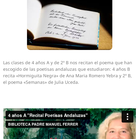
Las clases de 4 años A y de 2º B nos recitan el poema que han
escogido de las poetisas andaluzas que estudiaron: 4 años B
recita «Hormiguita Negra» de Ana Maria Romero Yebra y 2º B,
el poema «Semanas» de Julia Uceda.