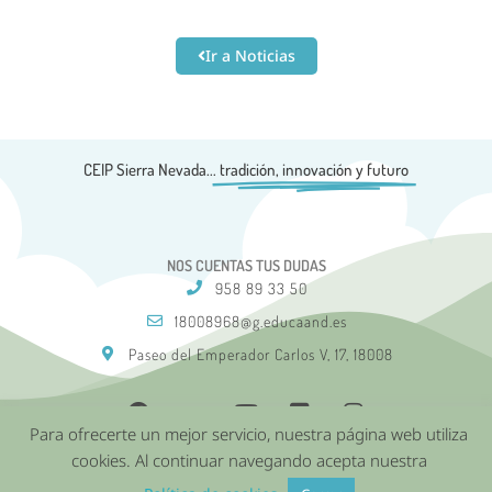
Ir a Noticias
CEIP Sierra Nevada...
tradición, innovación y futuro
NOS CUENTAS TUS DUDAS
958 89 33 50
18008968@g.educaand.es
Paseo del Emperador Carlos V, 17, 18008
Para ofrecerte un mejor servicio, nuestra página web utiliza
cookies. Al continuar navegando acepta nuestra
Aviso Legal
Política de Cookies
Política de privacidad