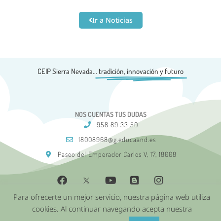
Ir a Noticias
CEIP Sierra Nevada...
tradición, innovación y futuro
NOS CUENTAS TUS DUDAS
958 89 33 50
18008968@g.educaand.es
Paseo del Emperador Carlos V, 17, 18008
Para ofrecerte un mejor servicio, nuestra página web utiliza
Aviso Legal
Política de Cookies
Política de privacidad
cookies. Al continuar navegando acepta nuestra