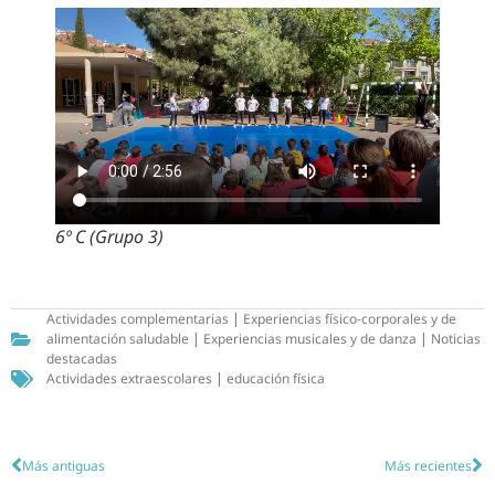
6º C (Grupo 3)
Actividades complementarias
|
Experiencias físico-corporales y de
alimentación saludable
|
Experiencias musicales y de danza
|
Noticias
destacadas
Actividades extraescolares
|
educación física
Más antiguas
Más recientes