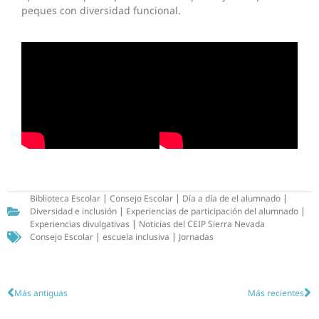
peques con diversidad funcional.
Biblioteca Escolar
|
Consejo Escolar
|
Día a día de el alumnado
|
Diversidad e inclusión
|
Experiencias de participación del alumnado
|
Experiencias divulgativas
|
Noticias del CEIP Sierra Nevada
Consejo Escolar
|
escuela inclusiva
|
Jornadas
Más antiguas
Más recientes