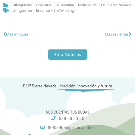
Bilingüismo
|
Erasmus+
|
eTwinning
|
Noticias del CEIP Sierra Nevada
bilingüismo
|
Erasmus+
|
eTwinning
Más antiguas
Más recientes
Ir a Noticias
CEIP Sierra Nevada...
tradición, innovación y futuro
NOS CUENTAS TUS DUDAS
958 89 33 50
18008968@g.educaand.es