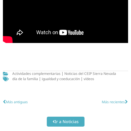
Actividades complementarias
|
Noticias del CEIP Sierra Nevada
día de la familia
|
igualdad y coeducación
|
vídeos
Más antiguas
Más recientes
Ir a Noticias