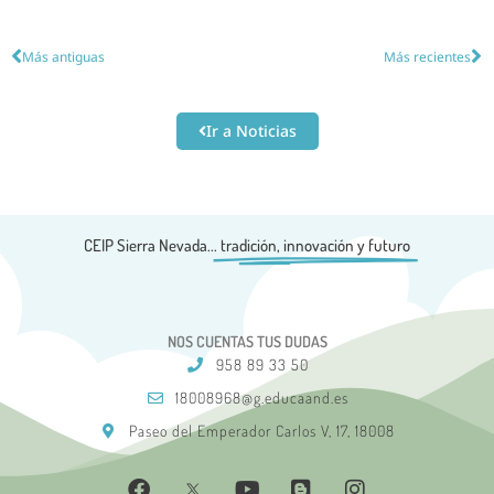
Más antiguas
Más recientes
Ir a Noticias
CEIP Sierra Nevada...
tradición, innovación y futuro
NOS CUENTAS TUS DUDAS
958 89 33 50
18008968@g.educaand.es
Paseo del Emperador Carlos V, 17, 18008