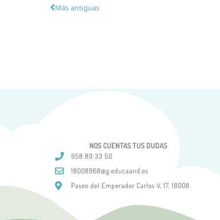
Más antiguas
NOS CUENTAS TUS DUDAS
958 89 33 50
18008968@g.educaand.es
Paseo del Emperador Carlos V, 17, 18008