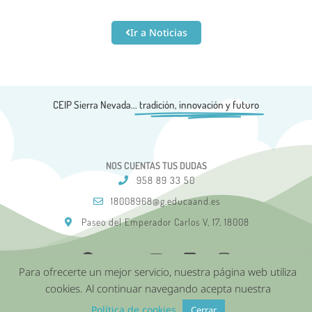
Ir a Noticias
CEIP Sierra Nevada...
tradición, innovación y futuro
NOS CUENTAS TUS DUDAS
958 89 33 50
18008968@g.educaand.es
Paseo del Emperador Carlos V, 17, 18008
Para ofrecerte un mejor servicio, nuestra página web utiliza
cookies. Al continuar navegando acepta nuestra
Aviso Legal
Política de Cookies
Política de privacidad
Política de cookies
Cerrar